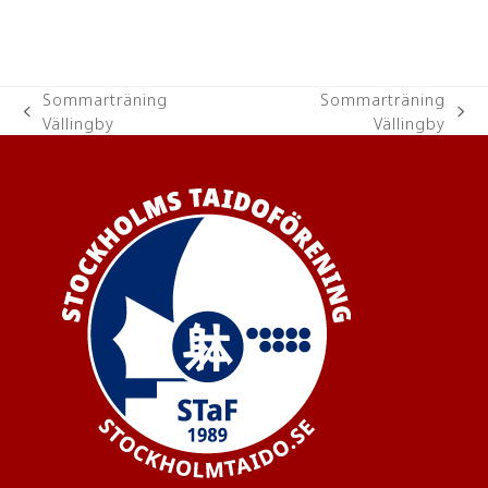
Sommarträning
Sommarträning
previous
next
Vällingby
Vällingby
post:
post: