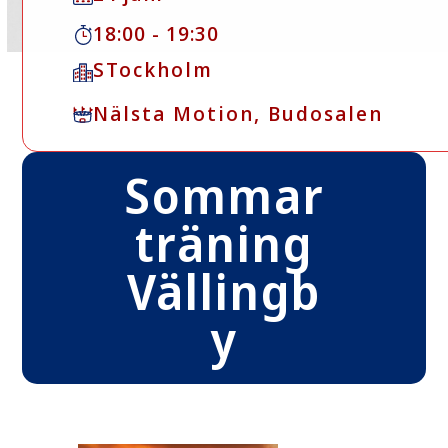
18:00 - 19:30
STockholm
Nälsta Motion, Budosalen
Sommar
träning
Vällingb
y