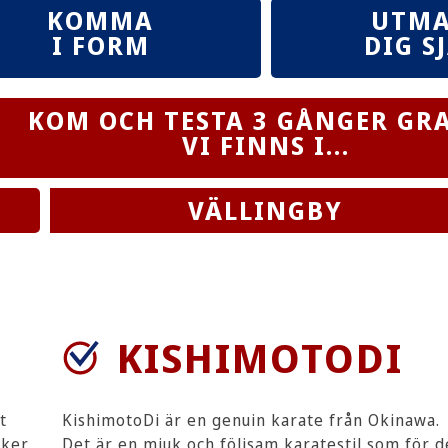
KOMMA
UTM
I FORM
DIG S
KOM OCH TESTA 3 GÅNGER GRA
VI FINNS I...
VÄLLINGBY
KISHIMOTODI
t
KishimotoDi är en genuin karate från Okinawa.
ker,
Det är en mjuk och följsam karatestil som för 