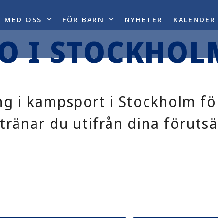
A MED OSS
FÖR BARN
NYHETER
KALENDER
O I STOCKHOL
ning i kampsport i Stockholm f
tränar du utifrån dina föruts
: