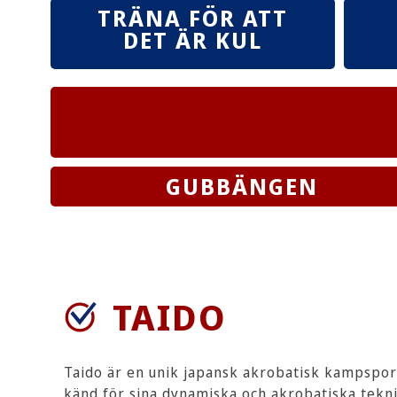
TRÄNA FÖR ATT
DET ÄR KUL
GUBBÄNGEN
TAIDO
Taido är
en unik japansk akrobatisk kampspor
känd för sina dynamiska och akrobatiska tekni