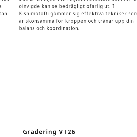
a
oinvigde kan se bedrägligt ofarlig ut. I
tan
KishimotoDi gömmer sig effektiva tekniker so
är skonsamma för kroppen och tränar upp din
balans och koordination.
LÄS MER
Gradering VT26