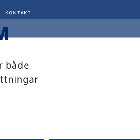
KONTAKT
M
ör både
ättningar