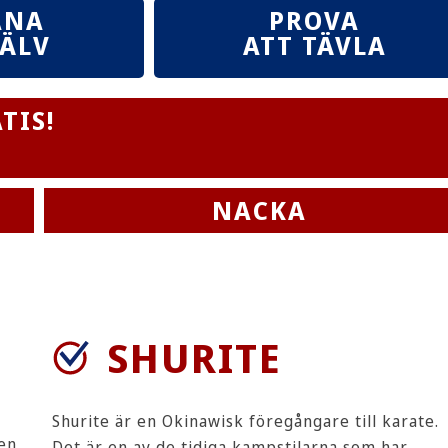
ANA
PROVA
JÄLV
ATT TÄVLA
TIS!
NACKA
SHURITE
Shurite är en Okinawisk föregångare till karate.
den
Det är en av de tidiga kampstilarna som har