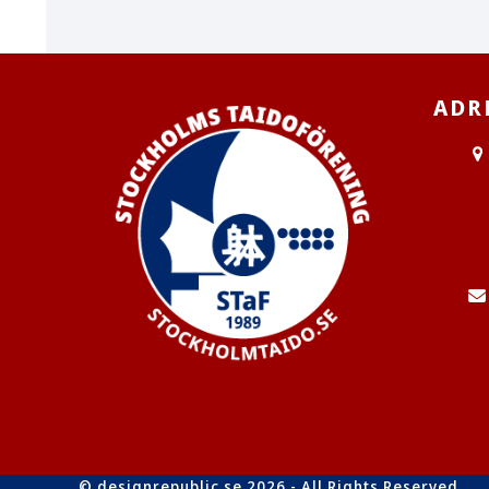
ADR
© designrepublic.se 2026 - All Rights Reserved