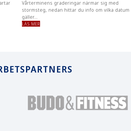
artar
Vårterminens graderingar närmar sig med
stormsteg, nedan hittar du info om vilka datu
gäller…
LÄS MER
RBETSPARTNERS