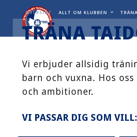
Skip
to
ÖVERSIKT
ALLT OM KLUBBEN
TRÄN
content
TRÄNA TAID
Vi erbjuder allsidig trä
barn och vuxna. Hos oss 
och ambitioner.
VI PASSAR DIG SOM VILL