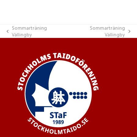
Sommarträning
Sommarträning
previous
next
Vällingby
Vällingby
post:
post: