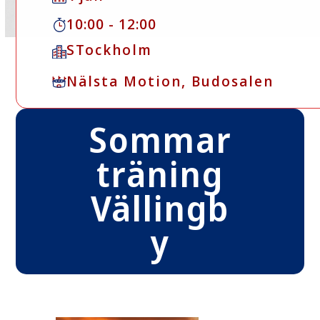
10:00 - 12:00
STockholm
Nälsta Motion, Budosalen
Sommar
träning
Vällingb
y