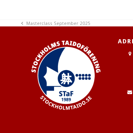
Masterclass September 2025
previous
post:
ADR