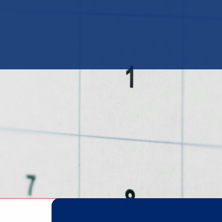
A MED OSS
FÖR BARN
NYHETER
KALENDER