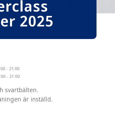
erclass
er 2025
00 - 21:00
00 - 21:00
h svartbälten.
äningen är inställd.